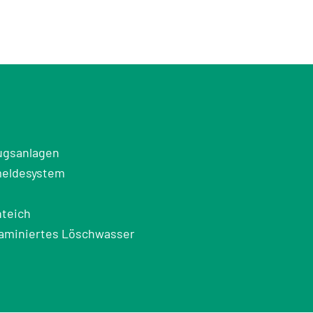
ugsanlagen
meldesystem
hteich
taminiertes Löschwasser